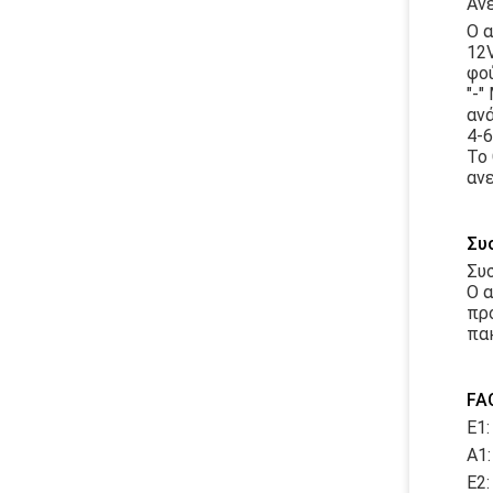
Ανε
Ο α
12V
φού
"-"
αν
4-6
Το 
αν
Συ
Συ
Ο α
προ
πα
FA
Ε1:
A1:
Ε2: