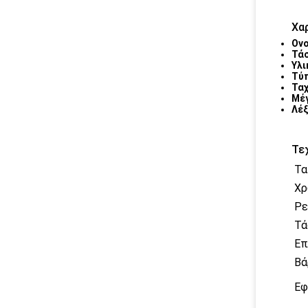
Χα
Ονο
Τάσ
Υλι
Τύπ
Τα
Μέ
Λέξ
Τε
Τα
Χρ
Ρε
Τά
Επ
Βά
Εφ