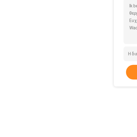
Ik 
θερ
Ευχ
Wac