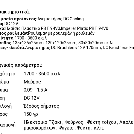
ρακτηριστικά:
μασία προϊόντος:
Ανεμιστήρας DC Cooling
η:
DC 12V
κό:
Πλαίσιο Πλαστικό PBT 94V0,lmpeller Platic PBT 94V0
ος ρουλεμάν:
Ρουλεμάν με ρουλεμάν ή ρουλεμάν
χύτητα:
1700 - 3600 σ.α.λ
γεθος:
135x135x25mm, 120x120x25mm, 80x80x20mm, κ.λπ.
εις-κλειδιά:
Ανεμιστήρας DC Brushless 12V 120mm, DC Brushless Fan
χνικές παράμετροι:
χύτητα
1700 - 3600 σ.α.λ
ώμα
Μαύρος
ύμα
0,09 - 1,5 Α
ση
DC 12V
ιλογή
Έξοδος σήματος
ρος
150 γρ
Ηλεκτρικό Τζάκι , Φούρνος , Ψύκτη τοίχου , Απολ
αρμογή
μικροκυμάτων , Ψυγείο , Ψύκτη , κ.λπ.