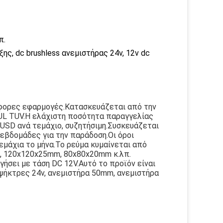
π.
ξης, dc brushless ανεμιστήρας 24v, 12v dc
ιάφορες εφαρμογές.Κατασκευάζεται από την
 UL TUV.Η ελάχιστη ποσότητα παραγγελίας
0 USD ανά τεμάχιο, συζητήσιμη.Συσκευάζεται
εβδομάδες για την παράδοση.Οι όροι
εμάχια το μήνα.Το ρεύμα κυμαίνεται από
m, 120x120x25mm, 80x80x20mm κ.λπ.
γήσει με τάση DC 12V.Αυτό το προϊόν είναι
ψήκτρες 24v, ανεμιστήρα 50mm, ανεμιστήρα