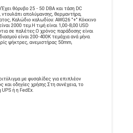
.Έχει θόρυβο 25 - 50 DBA και τάση DC
υ, ντουλάπι απολύμανσης, θερμαντήρα,
ματος, Καλώδιο καλωδίου: AWG26 "+" Κόκκινο
ίναι 2000 τεμ.Η τιμή είναι 1,00-8,00 USD
ώτια σε παλέτες.Ο χρόνος παράδοσης είναι
ιασμού είναι 200-400K τεμάχια ανά μήνα.
ωρίς ψήκτρες, ανεμιστήρας 50mm,
ριτύλιγμα με φυσαλίδες για επιπλέον
 και οδηγίες χρήσης.Στη συνέχεια, το
UPS ή η FedEx.