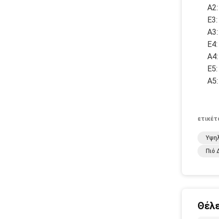
A2:
Ε3:
A3:
Ε4:
A4:
Ε5:
A5:
ετικέτ
Υψηλ
Πιό
Θέλε