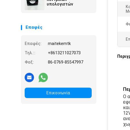
υπολογιστών
Κ
Μ
Φ
Επαφές
Ε
Επαφές:
maitekemtk
Τηλ.::
+8613211027073
Περιγ
Φαξ:
86-0769-85547997
Πε
Επικοινωνία
Ο α
εφα
και
12V
ανε
χω