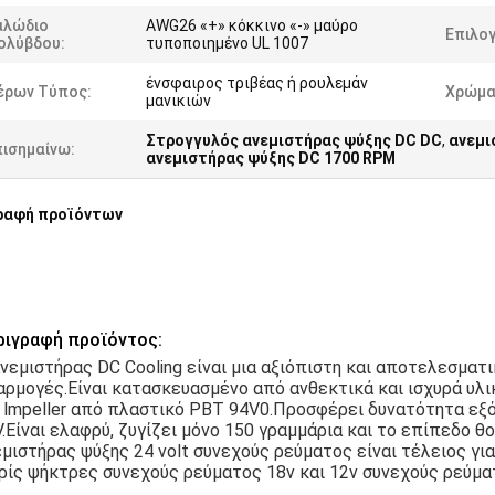
αλώδιο
AWG26 «+» κόκκινο «-» μαύρο
Επιλογ
ολύβδου:
τυποποιημένο UL 1007
ένσφαιρος τριβέας ή ρουλεμάν
έρων Τύπος:
Χρώμα
μανικιών
Στρογγυλός ανεμιστήρας ψύξης DC DC
,
ανεμι
πισημαίνω:
ανεμιστήρας ψύξης DC 1700 RPM
ραφή προϊόντων
ριγραφή προϊόντος:
νεμιστήρας DC Cooling είναι μια αξιόπιστη και αποτελεσματ
ρμογές.Είναι κατασκευασμένο από ανθεκτικά και ισχυρά υλι
 lmpeller από πλαστικό PBT 94V0.Προσφέρει δυνατότητα εξό
.Είναι ελαφρύ, ζυγίζει μόνο 150 γραμμάρια και το επίπεδο θ
μιστήρας ψύξης 24 volt συνεχούς ρεύματος είναι τέλειος γ
ρίς ψήκτρες συνεχούς ρεύματος 18v και 12v συνεχούς ρεύμα