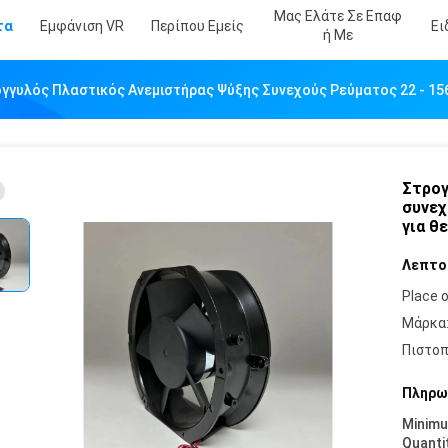
Μας Ελάτε Σε Επαφ
τα
Εμφάνιση VR
Περίπου Εμείς
Ει
Ή Με
γγυλός Πλαστικός Ανεμιστήρας Ψύξης Συνεχούς Ρεύματος 22 - 156
Στρογ
συνεχ
για θ
Λεπτο
Place o
Μάρκα
Πιστοπ
Πληρω
Minim
Quanti