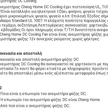
μιστήρας DC Cooling
νεμιστήρας Cheng Home DC Cooling έχει πιστοποίηση UL, TUV
.Είναι κατάλληλο για ηλεκτρικό τζάκι, φούρνο, ψυγείο τοίχο
ρνο μικροκυμάτων, ψυγείο, ψυγείο κ.λπ. Επιλογή: Έξοδος σή
 Μαύρο Standard UL 1007. Η ελάχιστη ποσότητα παραγγελίας ε
ά τεμάχιο, συζητήσιμη.Λεπτομέρειες συσκευασίας: χαρτοκιβ
 εβδομάδες.Οι όροι πληρωμής είναι T/T.Η δυνατότητα ανεφοδ
Cheng Home DC Cooling Fan είναι ένας ανεμιστήρας ψύξης χ
εμιστήρας ψύξης 12v συνεχούς ρεύματος χωρίς ψήκτρες.
σκευασία και αποστολή:
σκευασία και αποστολή ανεμιστήρα ψύξης DC:
νεμιστήρας DC Cooling θα συσκευαστεί σε χαρτόκουτο με πε
στασία.Το κουτί θα φέρει ετικέτα με πληροφορίες προϊόντος
κέτο θα αποσταλεί μέσω ενός αξιόπιστου μεταφορέα όπως η 
Q:
 Ποια είναι η επωνυμία του ανεμιστήρα ψύξης DC;
 Η επωνυμία του ανεμιστήρα ψύξης DC είναι Cheng Home.
 Από πού είναι ο ανεμιστήρας ψύξης DC;