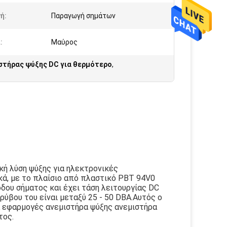
ή:
Παραγωγή σημάτων
:
Μαύρος
στήρας ψύξης DC για θερμότερο
,
ική λύση ψύξης για ηλεκτρονικές
κά, με το πλαίσιο από πλαστικό PBT 94V0
δου σήματος και έχει τάση λειτουργίας DC
ορύβου του είναι μεταξύ 25 - 50 DBA.Αυτός ο
ια εφαρμογές ανεμιστήρα ψύξης ανεμιστήρα
τος.