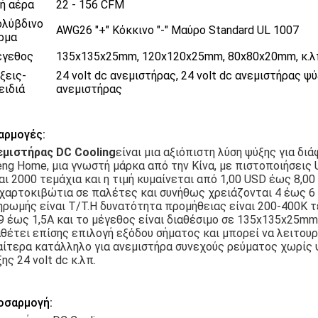
ή αέρα
22 - 156 CFM
λύβδινο
AWG26 "+" Κόκκινο "-" Μαύρο Standard UL 1007
ρμα
γεθος
135x135x25mm, 120x120x25mm, 80x80x20mm, κ.λ
ξεις-
24 volt dc ανεμιστήρας, 24 volt dc ανεμιστήρας ψύ
ειδιά
ανεμιστήρας
αρμογές:
εμιστήρας DC Cooling
είναι μια αξιόπιστη λύση ψύξης για δ
ng Home, μια γνωστή μάρκα από την Κίνα, με πιστοποιήσεις
αι 2000 τεμάχια και η τιμή κυμαίνεται από 1,00 USD έως 8,0
χαρτοκιβώτια σε παλέτες και συνήθως χρειάζονται 4 έως 6 
ρωμής είναι T/T.Η δυνατότητα προμήθειας είναι 200-400K τ
9 έως 1,5Α και το μέγεθος είναι διαθέσιμο σε 135x135x25m
θέτει επίσης επιλογή εξόδου σήματος και μπορεί να λειτουρ
αίτερα κατάλληλο για ανεμιστήρα συνεχούς ρεύματος χωρίς 
ης 24 volt dc κ.λπ.
οσαρμογή: