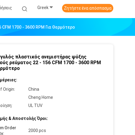
Greek
δήσεις
Ζητήστε ένα απόσπασμα
 CFM 1700 - 3600 RPM Για Θερμότερο
γυλός πλαστικός ανεμιστήρας ψύξης
ούς ρεύματος 22 - 156 CFM 1700 - 3600 RPM
ερμότερο
μέρειες:
f Origin:
China
:
Cheng Home
οίηση:
UL TUV
μής & Αποστολής Όροι:
um Order
2000 pcs
ty: