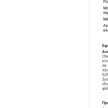
Ρο
Μο
σύ
Μέ
Λέ
κλ
Εφ
Αν
Che
είν
σε 
πλη
0,0
Δια
ιδι
ψύξ
Πρ