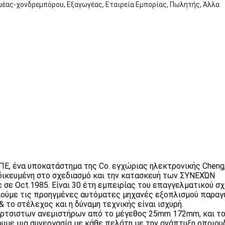
έας-χονδρεμπόρου, Εξαγωγέας, Εταιρεία Εμπορίας, Πωλητής, Άλλα
 ΕΠΕ, ένα υποκατάστημα της Co. εγχώριας ηλεκτρονικής Cheng
ειδικευμένη στο σχεδιασμό και την κατασκευή των ΣΥΝΕΧΏΝ
σε Oct.1985. Είναι 30 έτη εμπειρίας του επαγγελματικού σχ
ούμε τις προηγμένες αυτόματες μηχανές εξοπλισμού παραγ
 το στέλεχος και η δύναμη τεχνικής είναι ισχυρή.
ύρτσιστων ανεμιστήρων από το μέγεθος 25mm 172mm, και τ
υμε μια συνεργασία με κάθε πελάτη με την ανάπτυξη οποιο