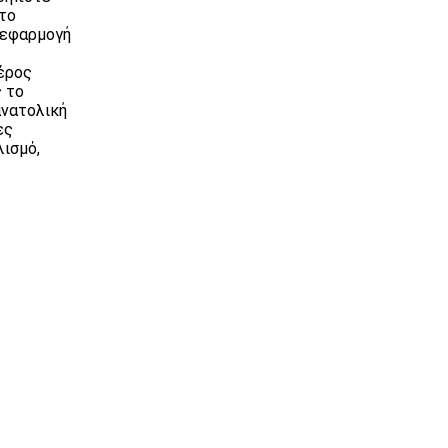
 το
α εφαρμογή
έρος
 το
ανατολική
ες
λισμό,