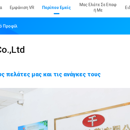
Μας Ελάτε Σε Επαφ
α
Εμφάνιση VR
Περίπου Εμείς
Ει
Ή Με
κό Προφίλ
o.,Ltd
ς πελάτες μας και τις ανάγκες τους