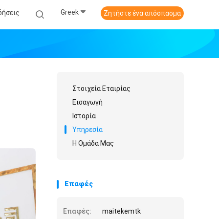
Greek
δήσεις
Ζητήστε ένα απόσπασμα
Στοιχεία Εταιρίας
Εισαγωγή
Ιστορία
Υπηρεσία
Η Ομάδα Μας
Επαφές
Επαφές:
maitekemtk