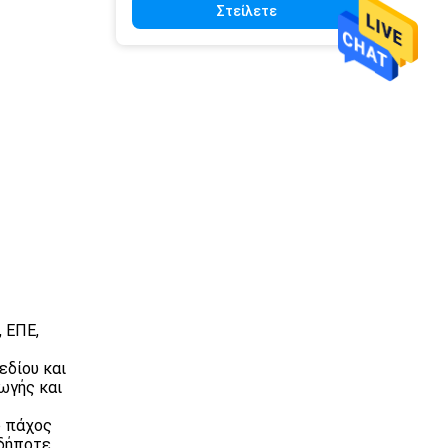
Στείλετε
, ΕΠΕ,
εδίου και
ωγής και
ο πάχος
υδήποτε