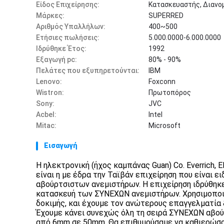
Είδος Επιχείρησης:
Κατασκευαστής, Διανομ
Μάρκες:
SUPERRED
Αριθμός Υπαλλήλων:
400~500
Ετήσιες πωλήσεις:
5.000.0000-6.000.0000
Ιδρύθηκε Έτος:
1992
Εξαγωγή pc:
80% - 90%
Πελάτες που εξυπηρετούνται:
IBM
Lenovo:
Foxconn
Wistron:
Πρωτοπόρος
Sony:
JVC
Acbel:
Intel
Mitac:
Microsoft
Εισαγωγή
Η ηλεκτρονική (ήχος καμπάνας Guan) Co. Everrich,
είναι η με έδρα την Ταϊβάν επιχείρηση που είναι 
αβούρτσιστων ανεμιστήρων. Η επιχείρηση ιδρύθηκε 
κατασκευή των ΣΥΝΕΧΩΝ ανεμιστήρων. Χρησιμοποι
δοκιμής, και έχουμε τον ανώτερους επαγγελματία &
Έχουμε κάνει συνεχώς όλη τη σειρά ΣΥΝΕΧΩΝ αβο
από 6mm σε 50mm. Θα επιθυμούσαμε να καθιερώσο