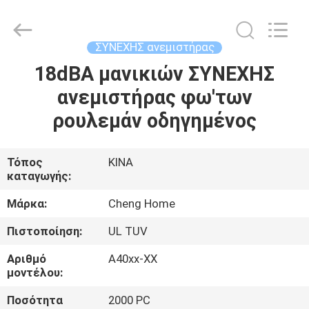
Cheng
Home
Electronics
Co.,Ltd.
All
ΣΥΝΕΧΗΣ ανεμιστήρας
Rights
Reserved.
18dBA μανικιών ΣΥΝΕΧΗΣ
ΣΠΊΤΙ
ανεμιστήρας φω'των
ΠΡΟΪΌΝΤΑ
ρουλεμάν οδηγημένος
ΕΜΦΆΝΙΣΗ
Τόπος
ΚΙΝΑ
καταγωγής:
VR
Μάρκα:
Cheng Home
ΠΕΡΊΠΟΥ
Πιστοποίηση:
UL TUV
ΕΜΕΊΣ
Αριθμό
A40xx-ΧΧ
μοντέλου:
ΓΎΡΟΣ
Ποσότητα
2000 PC