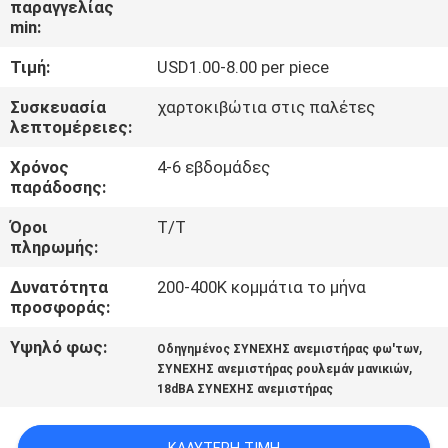
παραγγελίας
ΕΡΓΟΣΤΑΣΊΩΝ
min:
Τιμή:
USD1.00-8.00 per piece
ΠΟΙΟΤΙΚΌΣ
ΈΛΕΓΧΟΣ
Συσκευασία
χαρτοκιβώτια στις παλέτες
λεπτομέρειες:
Χρόνος
4-6 εβδομάδες
ΜΑΣ
παράδοσης:
ΕΛΆΤΕ
Όροι
T/T
ΣΕ
πληρωμής:
ΕΠΑΦΉ
Δυνατότητα
200-400K κομμάτια το μήνα
ΜΕ
προσφοράς:
Υψηλό φως:
,
Οδηγημένος ΣΥΝΕΧΗΣ ανεμιστήρας φω'των
,
ΕΙΔΉΣΕΙΣ
ΣΥΝΕΧΗΣ ανεμιστήρας ρουλεμάν μανικιών
18dBA ΣΥΝΕΧΗΣ ανεμιστήρας
ΖΗΤΉΣΤΕ