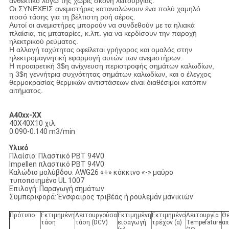
ανθεκτικό λόγω της χωρίς σκόνη λειτουργίας.
Οι ΣΥΝΕΧΕΙΣ ανεμιστήρες καταναλώνουν ένα πολύ χαμηλό
ποσό τάσης για τη βέλτιστη ροή αέρος.
Αυτοί οι ανεμιστήρες μπορούν να συνδεθούν με τα ηλιακά
πλαίσια, τις μπαταρίες, κ.λπ. για να κερδίσουν την παροχή
ηλεκτρικού ρεύματος.
Η αλλαγή ταχύτητας οφείλεται γρήγορος και ομαλός στην
ηλεκτρομαγνητική εφαρμογή αυτών των ανεμιστήρων.
Η προαιρετική 3$η ανίχνευση περιστροφής σημάτων καλωδίων,
η 3$η γεννήτρια συχνότητας σημάτων καλωδίων, και ο έλεγχος
θερμοκρασίας θερμικών αντιστάσεων είναι διαθέσιμοι κατόπιν
αιτήματος.
A40xx-ΧΧ
40X40X10 χιλ.
0.090-0.140 m3/min
Υλικό
Πλαίσιο: Πλαστικό PBT 94V0
Impellen πλαστικό PBT 94V0
Καλώδιο μολύβδου: AWG26 «+» κόκκινο «-» μαύρο
τυποποιημένο UL 1007
Επιλογή: Παραγωγή σημάτων
Συμπεριφορά: Ένσφαιρος τριβέας ή ρουλεμάν μανικιών
Πρότυπο
Εκτιμημένη
Λειτουργούσα
Εκτιμημένη
Εκτιμημένο
Λειτουργία
Θε
τάση
τάση (DCV)
εισαγωγή
τρέχον (α)
Tempefature
απ