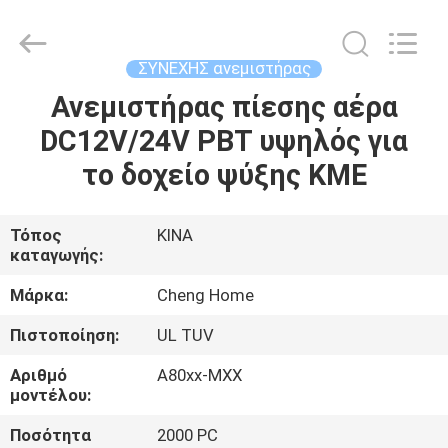
Cheng
Home
Electronics
Co.,Ltd.
All
ΣΥΝΕΧΗΣ ανεμιστήρας
Rights
Reserved.
Ανεμιστήρας πίεσης αέρα
ΣΠΊΤΙ
DC12V/24V PBT υψηλός για
ΠΡΟΪΌΝΤΑ
το δοχείο ψύξης ΚΜΕ
ΕΜΦΆΝΙΣΗ
Τόπος
ΚΙΝΑ
καταγωγής:
VR
Μάρκα:
Cheng Home
ΠΕΡΊΠΟΥ
Πιστοποίηση:
UL TUV
ΕΜΕΊΣ
Αριθμό
A80xx-MXX
μοντέλου:
ΓΎΡΟΣ
Ποσότητα
2000 PC