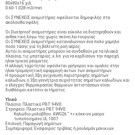
80x80x16 χιλ.
0.60-1.028 m3/min
Οι ΣΥΝΕΧΕΙΣ ανεμιστήρες οφείλονται δημοφιλής στα
ακόλουθα οφέλη.
Οι Dustproof ανεμιστήρες είναι εύκολο να διατηρηθούν και
ανθεκτικό λόγω της χωρίς σκόνη λειτουργίας.
Οι ΣΥΝΕΧΕΙΣ ανεμιστήρες καταναλώνουν ένα πολύ χαμηλό
ποσό τάσης για τη βέλτιστη ροή αέρος.
Αυτοί οι ανεμιστήρες μπορούν να συνδεθούν με τα ηλιακά
πλαίσια, τις μπαταρίες, κ.λπ. για να κερδίσουν την παροχή
ηλεκτρικού ρεύματος.
Η αλλαγή ταχύτητας οφείλεται γρήγορος και ομαλός στην
ηλεκτρομαγνητική εφαρμογή αυτών των ανεμιστήρων.
Η προαιρετική 3$η ανίχνευση περιστροφής σημάτων
καλωδίων, η 3$η γεννήτρια συχνότητας σημάτων καλωδίων, και
ο έλεγχος θερμοκρασίας θερμικών αντιστάσεων είναι
διαθέσιμοι κατόπιν αιτήματος.
Υλικό
Πλαίσιο: Πλαστικό PBT 94V0
Στροφείο: Πλαστικό PBT 94V0
Καλώδιο μολύβδου: AWG26 " +» κόκκινο μαύρο
τυποποιημένο UL 1007
Επιλογή: Παραγωγή σημάτων
Συμπεριφορά: Ένσφαιρος τριβέας ή ρουλεμάν μανικιών