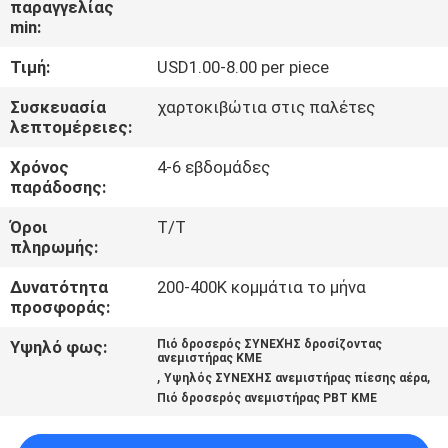
παραγγελίας
ΕΡΓΟΣΤΑΣΊΩΝ
min:
Τιμή:
USD1.00-8.00 per piece
ΠΟΙΟΤΙΚΌΣ
ΈΛΕΓΧΟΣ
Συσκευασία
χαρτοκιβώτια στις παλέτες
λεπτομέρειες:
Χρόνος
4-6 εβδομάδες
ΜΑΣ
παράδοσης:
ΕΛΆΤΕ
Όροι
T/T
ΣΕ
πληρωμής:
ΕΠΑΦΉ
Δυνατότητα
200-400K κομμάτια το μήνα
ΜΕ
προσφοράς:
Υψηλό φως:
Πιό δροσερός ΣΥΝΕΧΉΣ δροσίζοντας
ανεμιστήρας ΚΜΕ
ΕΙΔΉΣΕΙΣ
,
,
Υψηλός ΣΥΝΕΧΗΣ ανεμιστήρας πίεσης αέρα
Πιό δροσερός ανεμιστήρας PBT ΚΜΕ
ΖΗΤΉΣΤΕ