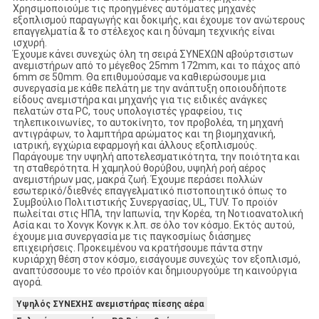
Χρησιμοποιούμε τις προηγμένες αυτόματες μηχανές
εξοπλισμού παραγωγής και δοκιμής, και έχουμε τον ανώτερους
επαγγελματία & το στέλεχος και η δύναμη τεχνικής είναι
ισχυρή.
Έχουμε κάνει συνεχώς όλη τη σειρά ΣΥΝΕΧΩΝ αβούρτσιστων
ανεμιστήρων από το μέγεθος 25mm 172mm, και το πάχος από
6mm σε 50mm. Θα επιθυμούσαμε να καθιερώσουμε μια
συνεργασία με κάθε πελάτη με την ανάπτυξη οποιουδήποτε
είδους ανεμιστήρα και μηχανής για τις ειδικές ανάγκες
πελατών στα PC, τους υπολογιστές γραφείου, τις
τηλεπικοινωνίες, το αυτοκίνητο, τον προβολέα, τη μηχανή
αντιγράφων, το λαμπτήρα αρώματος και τη βιομηχανική,
ιατρική, εγχώρια εφαρμογή και άλλους εξοπλισμούς.
Παράγουμε την υψηλή αποτελεσματικότητα, την ποιότητα και
τη σταθερότητα. Η χαμηλού θορύβου, υψηλή ροή αέρος
ανεμιστήρων μας, μακρά ζωή. Έχουμε περάσει πολλών
εσωτερικό/διεθνές επαγγελματικό πιστοποιητικό όπως το
Συμβούλιο Πολιτιστικής Συνεργασίας, UL, TUV. Το προϊόν
πωλείται στις ΗΠΑ, την Ιαπωνία, την Κορέα, τη Νοτιοανατολική
Ασία και το Χονγκ Κονγκ κ.λπ. σε όλο τον κόσμο. Εκτός αυτού,
έχουμε μια συνεργασία με τις παγκοσμίως διάσημες
επιχειρήσεις. Προκειμένου να κρατήσουμε πάντα στην
κυριάρχη θέση στον κόσμο, εισάγουμε συνεχώς τον εξοπλισμό,
αναπτύσσουμε το νέο προϊόν και δημιουργούμε τη καινούργια
αγορά.
Υψηλός ΣΥΝΕΧΗΣ ανεμιστήρας πίεσης αέρα