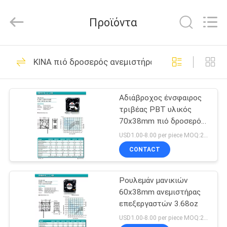
Cheng
Home
Electronics
Προϊόντα
Co.,Ltd.
All
Rights
Reserved.
ΣΠΊΤΙ
81
ΚΙΝΑ πιό δροσερός ανεμιστήρας ΚΜΕ
ΣΥΝΕΧΗΣ
ΠΡΟΪΌΝΤΑ
ανεμιστήρας
Αδιάβροχος ένσφαιρος
τριβέας PBT υλικός
ΕΜΦΆΝΙΣΗ
70x38mm πιό δροσερός
VR
ανεμιστήρας 12V ΚΜΕ
USD1.00-8.00 per piece MOQ:2000 PC
CONTACT
35
ΠΕΡΊΠΟΥ
Ανεμιστήρας
Ρουλεμάν μανικιών
ΕΜΕΊΣ
60x38mm ανεμιστήρας
κεντρικών
επεξεργαστών 3.68oz
ΓΎΡΟΣ
USD1.00-8.00 per piece MOQ:2000 PC
υπολογιστών