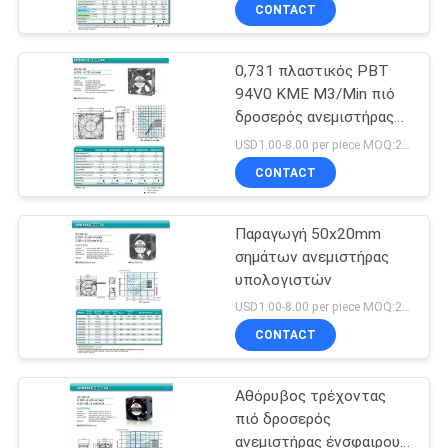
ΕΡΓΟΣΤΑΣΊΩΝ
CONTACT
0,731 πλαστικός PBT
ΠΟΙΟΤΙΚΌΣ
32
94V0 ΚΜΕ M3/Min πιό
ΈΛΕΓΧΟΣ
δροσερός ανεμιστήρας
Ανεμιστήρας
ΣΥΝΕΧΏΝ μηχανών
USD1.00-8.00 per piece MOQ:2000 PC
οχημάτων
ΜΑΣ
CONTACT
ΕΛΆΤΕ
Παραγωγή 50x20mm
ΣΕ
σημάτων ανεμιστήρας
ΕΠΑΦΉ
υπολογιστών
150
ΜΕ
USD1.00-8.00 per piece MOQ:2000 PC
ΣΥΝΕΧΗΣ ΚΜΕ
CONTACT
ΕΙΔΉΣΕΙΣ
ανεμιστήρας
Αθόρυβος τρέχοντας
πιό δροσερός
ΖΗΤΉΣΤΕ
ανεμιστήρας ένσφαιρου