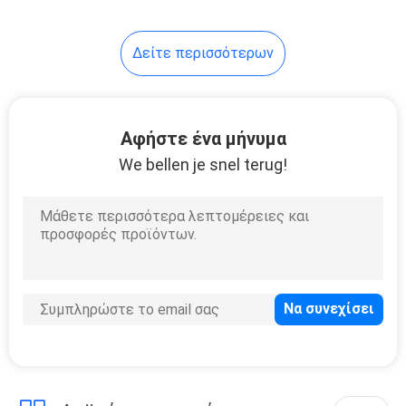
14
Δείτε περισσότερων
τρισδιάστατος
ανεμιστήρας
εκτυπωτών
Αφήστε ένα μήνυμα
We bellen je snel terug!
9
Αβούρτσιστος
ανεμιστήρας PC