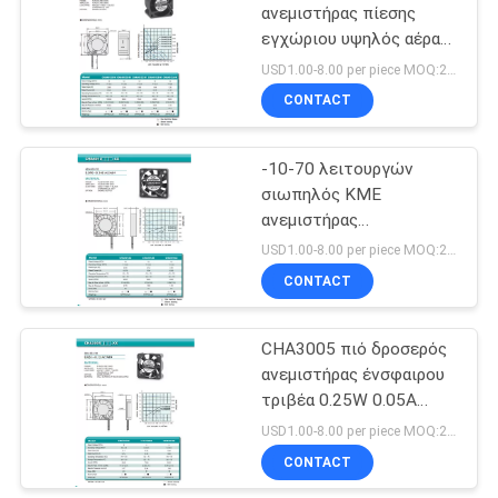
ανεμιστήρας πίεσης
εγχώριου υψηλός αέρα
14
Cheng CHA4012 ΚΜΕ
USD1.00-8.00 per piece MOQ:2000 PC
Ελεγχόμενος PWM
CONTACT
ανεμιστήρας
-10-70 λειτουργών
σιωπηλός ΚΜΕ
ανεμιστήρας
θερμοκρασίας CHA4012
USD1.00-8.00 per piece MOQ:2000 PC
23db
CONTACT
12
Ανεμιστήρας
CHA3005 πιό δροσερός
ανεμιστήρας ένσφαιρου
ραφιών κεντρικών
τριβέα 0.25W 0.05A
υπολογιστών
ΚΜΕ
USD1.00-8.00 per piece MOQ:2000 PC
CONTACT