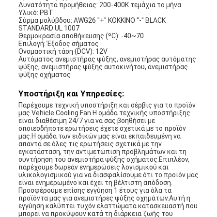
Δυνατότητα προμήθειας: 200-400K τεμάχια το μήνα
Υλικό: PBT
Σύρμα μολύβδου: AWG26 "+" ΚΟΚΚΙΝΟ "-" BLACK
STANDARD UL 1007
Θερμοκρασία αποθήκευσης (ºC): -40~70
Επιλογή: Έξοδος σήματος
Ονομαστική τάση (DCV): 12V
Αυτόματος ανεμιστήρας ψύξης, ανεμιστήρας αυτόματης
ψύξης, ανεμιστήρας ψύξης αυτοκινήτου, ανεμιστήρας
ψύξης οχήματος
Υποστήριξη και Υπηρεσίες:
Παρέχουμε τεχνική υποστήριξη και σέρβις για το προϊόν
μας Vehicle Cooling Fan.Η ομάδα τεχνικής υποστήριξης
είναι διαθέσιμη 24/7 για να σας βοηθήσει με
οποιεσδήποτε ερωτήσεις έχετε σχετικά με το προϊόν
μας.Η ομάδα των ειδικών μας είναι εκπαιδευμένη να
απαντά σε όλες τις ερωτήσεις σχετικά με την
εγκατάσταση, την αντιμετώπιση προβλημάτων και τη
συντήρηση του ανεμιστήρα ψύξης οχήματος.Επιπλέον,
παρέχουμε δωρεάν ενημερώσεις λογισμικού και
υλικολογισμικού για να διασφαλίσουμε ότι το προϊόν μας
είναι ενημερωμένο και έχει τη βέλτιστη απόδοση.
Προσφέρουμε επίσης εγγύηση 1 έτους για όλα τα
προϊόντα μας για ανεμιστήρες ψύξης οχημάτων.Αυτή η
εγγύηση καλύπτει τυχόν ελαττώματα κατασκευαστή που
μπορεί να προκύψουν κατά τη διάρκεια ζωής του