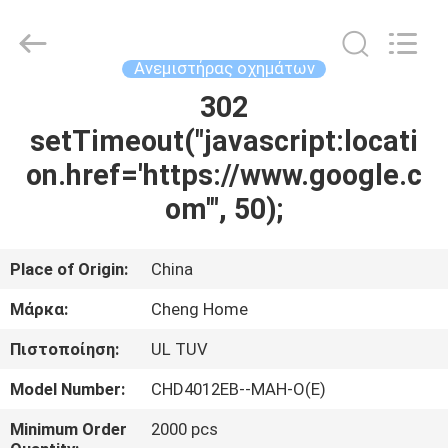
Cheng
Home
Electronics
Co.,Ltd.
All
Ανεμιστήρας οχημάτων
Rights
Reserved.
302
ΣΠΊΤΙ
setTimeout("javascript:locati
ΠΡΟΪΌΝΤΑ
on.href='https://www.google.c
om'", 50);
ΕΜΦΆΝΙΣΗ
VR
Place of Origin:
China
Μάρκα:
Cheng Home
ΠΕΡΊΠΟΥ
Πιστοποίηση:
UL TUV
ΕΜΕΊΣ
Model Number:
CHD4012EB--MAH-O(E)
ΓΎΡΟΣ
Minimum Order
2000 pcs