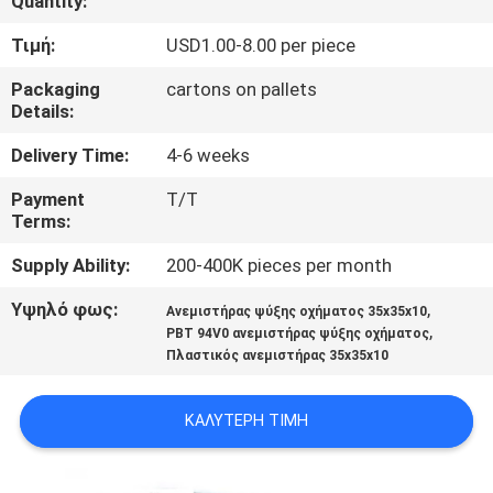
Quantity:
ΕΡΓΟΣΤΑΣΊΩΝ
Τιμή:
USD1.00-8.00 per piece
ΠΟΙΟΤΙΚΌΣ
Packaging
cartons on pallets
Details:
ΈΛΕΓΧΟΣ
Delivery Time:
4-6 weeks
ΜΑΣ
Payment
T/T
Terms:
ΕΛΆΤΕ
ΣΕ
Supply Ability:
200-400K pieces per month
ΕΠΑΦΉ
Υψηλό φως:
,
Ανεμιστήρας ψύξης οχήματος 35x35x10
,
PBT 94V0 ανεμιστήρας ψύξης οχήματος
ΜΕ
Πλαστικός ανεμιστήρας 35x35x10
ΕΙΔΉΣΕΙΣ
ΚΑΛΎΤΕΡΗ ΤΙΜΉ
ΖΗΤΉΣΤΕ