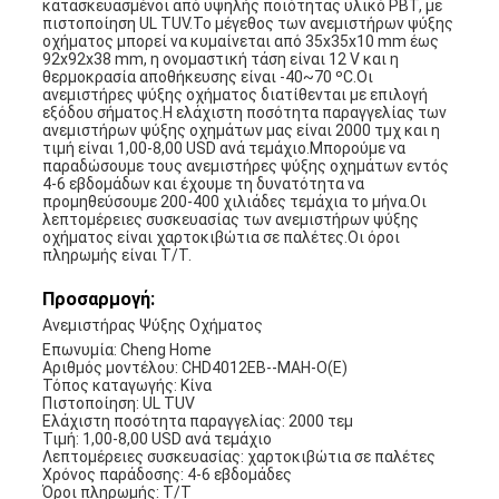
κατασκευασμένοι από υψηλής ποιότητας υλικό PBT, με
πιστοποίηση UL TUV.Το μέγεθος των ανεμιστήρων ψύξης
οχήματος μπορεί να κυμαίνεται από 35x35x10 mm έως
92x92x38 mm, η ονομαστική τάση είναι 12 V και η
θερμοκρασία αποθήκευσης είναι -40~70 ºC.Οι
ανεμιστήρες ψύξης οχήματος διατίθενται με επιλογή
εξόδου σήματος.Η ελάχιστη ποσότητα παραγγελίας των
ανεμιστήρων ψύξης οχημάτων μας είναι 2000 τμχ και η
τιμή είναι 1,00-8,00 USD ανά τεμάχιο.Μπορούμε να
παραδώσουμε τους ανεμιστήρες ψύξης οχημάτων εντός
4-6 εβδομάδων και έχουμε τη δυνατότητα να
προμηθεύσουμε 200-400 χιλιάδες τεμάχια το μήνα.Οι
λεπτομέρειες συσκευασίας των ανεμιστήρων ψύξης
οχήματος είναι χαρτοκιβώτια σε παλέτες.Οι όροι
πληρωμής είναι T/T.
Προσαρμογή:
Ανεμιστήρας Ψύξης Οχήματος
Επωνυμία: Cheng Home
Αριθμός μοντέλου: CHD4012EB--MAH-O(E)
Τόπος καταγωγής: Κίνα
Πιστοποίηση: UL TUV
Ελάχιστη ποσότητα παραγγελίας: 2000 τεμ
Τιμή: 1,00-8,00 USD ανά τεμάχιο
Λεπτομέρειες συσκευασίας: χαρτοκιβώτια σε παλέτες
Χρόνος παράδοσης: 4-6 εβδομάδες
Όροι πληρωμής: T/T