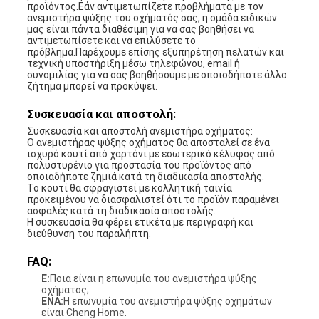
προϊόντος.Εάν αντιμετωπίζετε προβλήματα με τον
ανεμιστήρα ψύξης του οχήματός σας, η ομάδα ειδικών
μας είναι πάντα διαθέσιμη για να σας βοηθήσει να
αντιμετωπίσετε και να επιλύσετε το
πρόβλημα.Παρέχουμε επίσης εξυπηρέτηση πελατών και
τεχνική υποστήριξη μέσω τηλεφώνου, email ή
συνομιλίας για να σας βοηθήσουμε με οποιοδήποτε άλλο
ζήτημα μπορεί να προκύψει.
Συσκευασία και αποστολή:
Συσκευασία και αποστολή ανεμιστήρα οχήματος:
Ο ανεμιστήρας ψύξης οχήματος θα αποσταλεί σε ένα
ισχυρό κουτί από χαρτόνι με εσωτερικό κέλυφος από
πολυστυρένιο για προστασία του προϊόντος από
οποιαδήποτε ζημιά κατά τη διαδικασία αποστολής.
Το κουτί θα σφραγιστεί με κολλητική ταινία
προκειμένου να διασφαλιστεί ότι το προϊόν παραμένει
ασφαλές κατά τη διαδικασία αποστολής.
Η συσκευασία θα φέρει ετικέτα με περιγραφή και
διεύθυνση του παραλήπτη.
FAQ:
Ε:
Ποια είναι η επωνυμία του ανεμιστήρα ψύξης
οχήματος;
ΕΝΑ:
Η επωνυμία του ανεμιστήρα ψύξης οχημάτων
είναι Cheng Home.