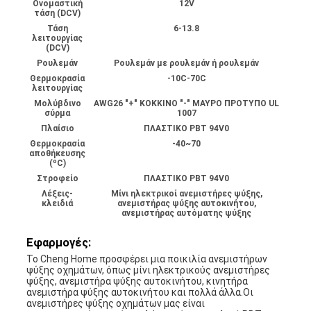
Ονομαστική
12V
τάση (DCV)
Τάση
6-13.8
λειτουργίας
(DCV)
Ρουλεμάν
Ρουλεμάν με ρουλεμάν ή ρουλεμάν
Θερμοκρασία
-10C-70C
λειτουργίας
Μολύβδινο
AWG26 "+" ΚΟΚΚΙΝΟ "-" ΜΑΥΡΟ ΠΡΟΤΥΠΟ UL
σύρμα
1007
Πλαίσιο
ΠΛΑΣΤΙΚΟ PBT 94V0
Θερμοκρασία
-40~70
αποθήκευσης
(ºC)
Στροφείο
ΠΛΑΣΤΙΚΟ PBT 94V0
Λέξεις-
Μίνι ηλεκτρικοί ανεμιστήρες ψύξης,
κλειδιά
ανεμιστήρας ψύξης αυτοκινήτου,
ανεμιστήρας αυτόματης ψύξης
Εφαρμογές:
Το Cheng Home προσφέρει μια ποικιλία ανεμιστήρων
ψύξης οχημάτων, όπως μίνι ηλεκτρικούς ανεμιστήρες
ψύξης, ανεμιστήρα ψύξης αυτοκινήτου, κινητήρα
ανεμιστήρα ψύξης αυτοκινήτου και πολλά άλλα.Οι
ανεμιστήρες ψύξης οχημάτων μας είναι