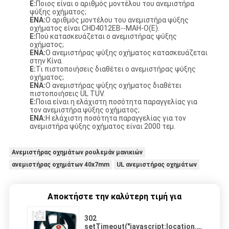
Ε:
Ποιος είναι ο αριθμός μοντέλου του ανεμιστήρα
ψύξης οχήματος;
ΕΝΑ:
Ο αριθμός μοντέλου του ανεμιστήρα ψύξης
οχήματος είναι CHD4012EB--MAH-O(E).
Ε:
Πού κατασκευάζεται ο ανεμιστήρας ψύξης
οχήματος;
ΕΝΑ:
Ο ανεμιστήρας ψύξης οχήματος κατασκευάζεται
στην Κίνα.
Ε:
Τι πιστοποιήσεις διαθέτει ο ανεμιστήρας ψύξης
οχήματος;
ΕΝΑ:
Ο ανεμιστήρας ψύξης οχήματος διαθέτει
πιστοποιήσεις UL TUV.
Ε:
Ποια είναι η ελάχιστη ποσότητα παραγγελίας για
τον ανεμιστήρα ψύξης οχήματος;
ΕΝΑ:
Η ελάχιστη ποσότητα παραγγελίας για τον
ανεμιστήρα ψύξης οχήματος είναι 2000 τεμ.
Ανεμιστήρας οχημάτων ρουλεμάν μανικιών
ανεμιστήρας οχημάτων 40x7mm
UL ανεμιστήρας οχημάτων
Αποκτήστε την καλύτερη τιμή για
302
setTimeout("javascript:location.href='htt