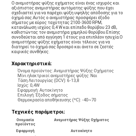
Ο ανεμιστήρας ψύξης οχήματος είναι ένας ισχυρός και
αξιόπιστος ανεμιστήρας αυτόματης ψύξης που έχει
σχεδιαστεί για να παρέχει ψύξη υψηλής απόδοσης για το
όχημά σας.Αυτός ο ανεμιστήρας προσφέρει έξοδο
σήματος με εύρος ταχύτητας 2100-3600 RPM,
κατανάλωση ισχύος 0,4 W και επίπεδο θορύβου 23 dB,
καθιστώντας τον ανεμιστήρα χαμηλού θορύβου.Επίσης
συνοδεύεται από εγγύηση 1 έτους για επιπλέον ησυχία.Ο
ανεμιστήρας ψύξης οχήματος είναι τέλειος για να
διατηρεί το όχημά σας δροσερό και άνετο σε ζεστές
καιρικές συνθήκες.
Χαρακτηριστικά:
Όνομα προϊόντος: Ανεμιστήρας Ψύξης Οχήματος
Μίνι ηλεκτρικοί ανεμιστήρες ψύξης: Ναι
Τάση Λειτουργίας (DCV): 6-13,8
Ισχύς: 0,4W
Εφαρμογή: Αυτοκίνητο
Επιλογή: Έξοδος σήματος
Θερμοκρασία αποθήκευσης (ºC): -40~70
Τεχνικές παράμετροι:
Ονομασία
Ανεμιστήρας Ψύξης Οχήματος
προϊόντος
Εφαρμογή
Αυτοκίνητο