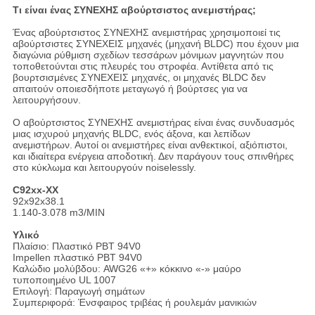
Τι είναι ένας ΣΥΝΕΧΗΣ αβούρτσιστος ανεμιστήρας;
Ένας αβούρτσιστος ΣΥΝΕΧΗΣ ανεμιστήρας χρησιμοποιεί τις
αβούρτσιστες ΣΥΝΕΧΕΙΣ μηχανές (μηχανή BLDC) που έχουν μια
διαγώνια ρύθμιση σχεδίων τεσσάρων μόνιμων μαγνητών που
τοποθετούνται στις πλευρές του στροφέα. Αντίθετα από τις
βουρτσισμένες ΣΥΝΕΧΕΙΣ μηχανές, οι μηχανές BLDC δεν
απαιτούν οποιεσδήποτε μεταγωγό ή βούρτσες για να
λειτουργήσουν.
Ο αβούρτσιστος ΣΥΝΕΧΗΣ ανεμιστήρας είναι ένας συνδυασμός
μιας ισχυρού μηχανής BLDC, ενός άξονα, και λεπίδων
ανεμιστήρων. Αυτοί οι ανεμιστήρες είναι ανθεκτικοί, αξιόπιστοι,
και ιδιαίτερα ενέργεια αποδοτική. Δεν παράγουν τους σπινθήρες
στο κύκλωμα και λειτουργούν noiselessly.
C92xx-ΧΧ
92x92x38.1
1.140-3.078 m3/MIN
Υλικό
Πλαίσιο: Πλαστικό PBT 94V0
Impellen πλαστικό PBT 94V0
Καλώδιο μολύβδου: AWG26 «+» κόκκινο «-» μαύρο
τυποποιημένο UL 1007
Επιλογή: Παραγωγή σημάτων
Συμπεριφορά: Ένσφαιρος τριβέας ή ρουλεμάν μανικιών