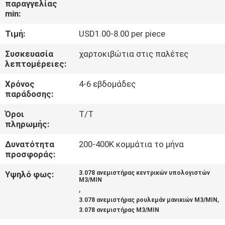
παραγγελίας
ΕΡΓΟΣΤΑΣΊΩΝ
min:
Τιμή:
USD1.00-8.00 per piece
ΠΟΙΟΤΙΚΌΣ
ΈΛΕΓΧΟΣ
Συσκευασία
χαρτοκιβώτια στις παλέτες
λεπτομέρειες:
Χρόνος
4-6 εβδομάδες
ΜΑΣ
παράδοσης:
ΕΛΆΤΕ
Όροι
T/T
ΣΕ
πληρωμής:
ΕΠΑΦΉ
Δυνατότητα
200-400K κομμάτια το μήνα
ΜΕ
προσφοράς:
Υψηλό φως:
3.078 ανεμιστήρας κεντρικών υπολογιστών
M3/MIN
ΕΙΔΉΣΕΙΣ
,
,
3.078 ανεμιστήρας ρουλεμάν μανικιών M3/MIN
3.078 ανεμιστήρας M3/MIN
ΖΗΤΉΣΤΕ