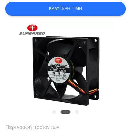
ΈΝΑ
ΚΑΛΎΤΕΡΗ ΤΙΜΉ
ΑΠΌΣΠΑΣΜΑ
SITEMAP
PRIVACY
POLICY
Περιγραφή προϊόντων