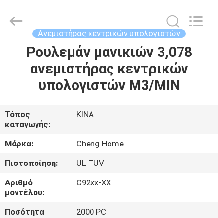
Cheng
Home
Electronics
Co.,Ltd.
All
Ανεμιστήρας κεντρικών υπολογιστών
Rights
Reserved.
Ρουλεμάν μανικιών 3,078
ΣΠΊΤΙ
ανεμιστήρας κεντρικών
ΠΡΟΪΌΝΤΑ
υπολογιστών M3/MIN
ΕΜΦΆΝΙΣΗ
Τόπος
ΚΙΝΑ
καταγωγής:
VR
Μάρκα:
Cheng Home
ΠΕΡΊΠΟΥ
Πιστοποίηση:
UL TUV
ΕΜΕΊΣ
Αριθμό
C92xx-ΧΧ
μοντέλου:
ΓΎΡΟΣ
Ποσότητα
2000 PC