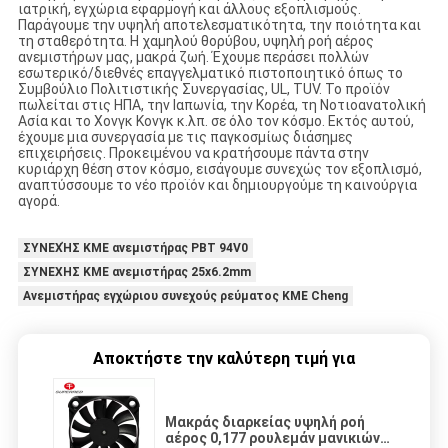
ιατρική, εγχώρια εφαρμογή και άλλους εξοπλισμούς.
Παράγουμε την υψηλή αποτελεσματικότητα, την ποιότητα και
τη σταθερότητα. Η χαμηλού θορύβου, υψηλή ροή αέρος
ανεμιστήρων μας, μακρά ζωή. Έχουμε περάσει πολλών
εσωτερικό/διεθνές επαγγελματικό πιστοποιητικό όπως το
Συμβούλιο Πολιτιστικής Συνεργασίας, UL, TUV. Το προϊόν
πωλείται στις ΗΠΑ, την Ιαπωνία, την Κορέα, τη Νοτιοανατολική
Ασία και το Χονγκ Κονγκ κ.λπ. σε όλο τον κόσμο. Εκτός αυτού,
έχουμε μια συνεργασία με τις παγκοσμίως διάσημες
επιχειρήσεις. Προκειμένου να κρατήσουμε πάντα στην
κυριάρχη θέση στον κόσμο, εισάγουμε συνεχώς τον εξοπλισμό,
αναπτύσσουμε το νέο προϊόν και δημιουργούμε τη καινούργια
αγορά.
ΣΥΝΕΧΉΣ ΚΜΕ ανεμιστήρας PBT 94V0
ΣΥΝΕΧΗΣ ΚΜΕ ανεμιστήρας 25x6.2mm
Ανεμιστήρας εγχώριου συνεχούς ρεύματος ΚΜΕ Cheng
Αποκτήστε την καλύτερη τιμή για
Μακράς διαρκείας υψηλή ροή
αέρος 0,177 ρουλεμάν μανικιών