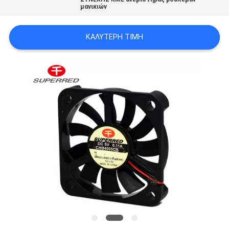
μανικιών
ΈΝΑ
ΑΠΌΣΠΑΣΜΑ
ΚΑΛΎΤΕΡΗ ΤΙΜΉ
SITEMAP
PRIVACY
POLICY