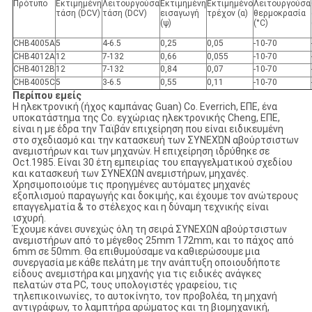
Πρότυπο
Εκτιμημένη
Λειτουργούσα
Εκτιμημένη
Εκτιμημένο
Λειτουργούσα
τάση (DCV)
τάση (DCV)
εισαγωγή
τρέχον (α)
θερμοκρασία
(ψ)
(°C)
CHB4005A
5
4-6.5
0,25
0,05
-10-70
CHB4012A
12
7-132
0,66
0,055
-10-70
CHB4012B
12
7-132
0,84
0,07
-10-70
CHB4005C
5
3-6.5
0,55
0,11
-10-70
Περίπου εμείς
Η ηλεκτρονική (ήχος καμπάνας Guan) Co. Everrich, ΕΠΕ, ένα
υποκατάστημα της Co. εγχώριας ηλεκτρονικής Cheng, ΕΠΕ,
είναι η με έδρα την Ταϊβάν επιχείρηση που είναι ειδικευμένη
στο σχεδιασμό και την κατασκευή των ΣΥΝΕΧΏΝ αβούρτσιστων
ανεμιστήρων και των μηχανών. Η επιχείρηση ιδρύθηκε σε
Oct.1985. Είναι 30 έτη εμπειρίας του επαγγελματικού σχεδίου
και κατασκευή των ΣΥΝΕΧΩΝ ανεμιστήρων, μηχανές.
Χρησιμοποιούμε τις προηγμένες αυτόματες μηχανές
εξοπλισμού παραγωγής και δοκιμής, και έχουμε τον ανώτερους
επαγγελματία & το στέλεχος και η δύναμη τεχνικής είναι
ισχυρή.
Έχουμε κάνει συνεχώς όλη τη σειρά ΣΥΝΕΧΩΝ αβούρτσιστων
ανεμιστήρων από το μέγεθος 25mm 172mm, και το πάχος από
6mm σε 50mm. Θα επιθυμούσαμε να καθιερώσουμε μια
συνεργασία με κάθε πελάτη με την ανάπτυξη οποιουδήποτε
είδους ανεμιστήρα και μηχανής για τις ειδικές ανάγκες
πελατών στα PC, τους υπολογιστές γραφείου, τις
τηλεπικοινωνίες, το αυτοκίνητο, τον προβολέα, τη μηχανή
αντιγράφων, το λαμπτήρα αρώματος και τη βιομηχανική,