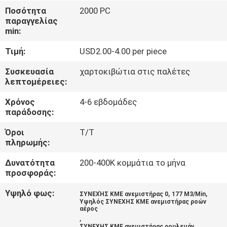
ΕΡΓΟΣΤΑΣΊΩΝ
Ποσότητα
2000 PC
παραγγελίας
min:
ΠΟΙΟΤΙΚΌΣ
Τιμή:
USD2.00-4.00 per piece
ΈΛΕΓΧΟΣ
Συσκευασία
χαρτοκιβώτια στις παλέτες
λεπτομέρειες:
ΜΑΣ
Χρόνος
4-6 εβδομάδες
ΕΛΆΤΕ
παράδοσης:
ΣΕ
Όροι
T/T
ΕΠΑΦΉ
πληρωμής:
ΜΕ
Δυνατότητα
200-400K κομμάτια το μήνα
προσφοράς:
ΕΙΔΉΣΕΙΣ
Υψηλό φως:
,
,
ΣΥΝΕΧΉΣ ΚΜΕ ανεμιστήρας 0
177 M3/Min
Υψηλός ΣΥΝΕΧΗΣ ΚΜΕ ανεμιστήρας ροών
αέρος
,
ΖΗΤΉΣΤΕ
ΣΥΝΕΧΗΣ ΚΜΕ ανεμιστήρας ρουλεμάν