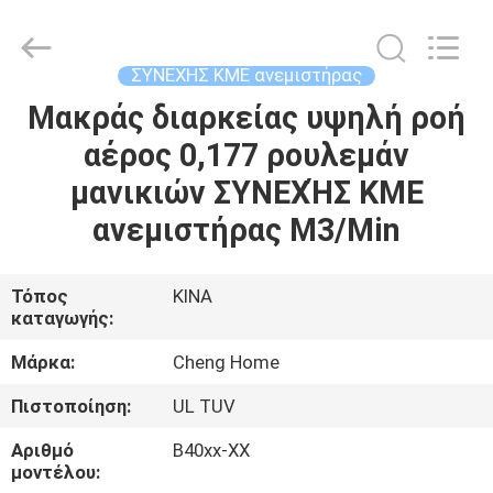
Cheng
Home
Electronics
Co.,Ltd.
All
ΣΥΝΕΧΗΣ ΚΜΕ ανεμιστήρας
Rights
Reserved.
Μακράς διαρκείας υψηλή ροή
ΣΠΊΤΙ
αέρος 0,177 ρουλεμάν
ΠΡΟΪΌΝΤΑ
μανικιών ΣΥΝΕΧΉΣ ΚΜΕ
ανεμιστήρας M3/Min
ΕΜΦΆΝΙΣΗ
VR
Τόπος
ΚΙΝΑ
καταγωγής:
ΠΕΡΊΠΟΥ
Μάρκα:
Cheng Home
ΕΜΕΊΣ
Πιστοποίηση:
UL TUV
Αριθμό
B40xx-ΧΧ
ΓΎΡΟΣ
μοντέλου: