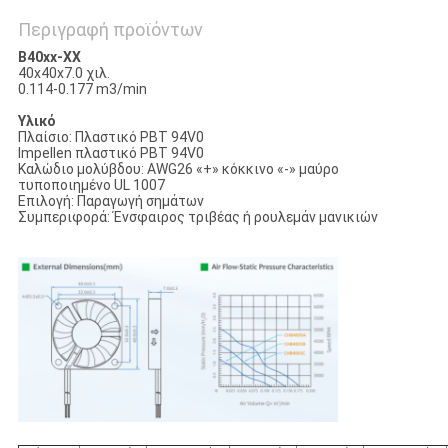
Περιγραφή προϊόντων
B40xx-ΧΧ
40x40x7.0 χιλ.
0.114-0.177 m3/min
Υλικό
Πλαίσιο: Πλαστικό PBT 94V0
Impellen πλαστικό PBT 94V0
Καλώδιο μολύβδου: AWG26 «+» κόκκινο «-» μαύρο
τυποποιημένο UL 1007
Επιλογή: Παραγωγή σημάτων
Συμπεριφορά: Ένσφαιρος τριβέας ή ρουλεμάν μανικιών