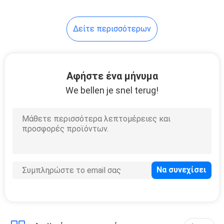
14
Δείτε περισσότερων
τρισδιάστατος
ανεμιστήρας
εκτυπωτών
Αφήστε ένα μήνυμα
We bellen je snel terug!
9
Αβούρτσιστος
ανεμιστήρας PC