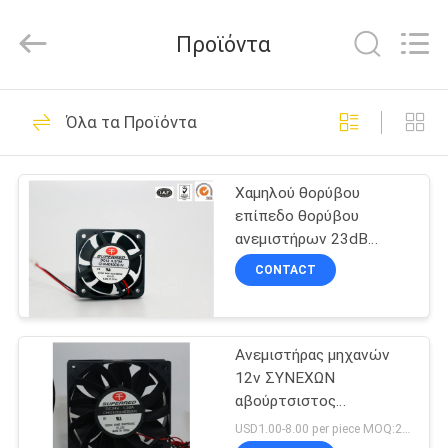
Cheng
Home
Electronics
Προϊόντα
Co.,Ltd.
All
Rights
Reserved.
ΣΠΊΤΙ
81
Όλα τα Προϊόντα
ΣΥΝΕΧΗΣ
ΠΡΟΪΌΝΤΑ
ανεμιστήρας
Χαμηλού θορύβου
επίπεδο θορύβου
ΕΜΦΆΝΙΣΗ
ανεμιστήρων 23dB
VR
οχημάτων 0.075A
CONTACT
4000RPM
35
ΠΕΡΊΠΟΥ
Ανεμιστήρας
Ανεμιστήρας μηχανών
ΕΜΕΊΣ
12v ΣΥΝΕΧΩΝ
κεντρικών
αβούρτσιστος
ΓΎΡΟΣ
ανεμιστήρων
USD1.00-8.00 per piece MOQ:2000 PC
υπολογιστών
ανεφοδιασμού