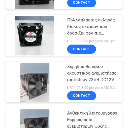
ΕΡΓΟΣΤΑΣΊΩΝ
CONTACT
εργοστασίων ΣΥΝΕΧΉΣ
Πολλαπλάσιος σκληρός
ΠΟΙΟΤΙΚΌΣ
32
δίσκος σκοπών που
ΈΛΕΓΧΟΣ
δροσίζει τον πιό
Ανεμιστήρας
δροσερό ανεμιστήρα
USD1.00-8.00 per piece MOQ:2000 PC
οχημάτων
80x80x38mm ΚΜΕ
ΜΑΣ
CONTACT
ΕΛΆΤΕ
Χαμηλού θορύβου
ΣΕ
ακουστικός ανεμιστήρας
ΕΠΑΦΉ
επιπέδων 23dB DC12V
150
για τη βιομηχανική
ΜΕ
USD1.00-8.00 per piece MOQ:2000 PC
χρήση
ΣΥΝΕΧΗΣ ΚΜΕ
CONTACT
ΕΙΔΉΣΕΙΣ
ανεμιστήρας
Ανθεκτική λειτουργούσα
θερμοκρασία
ΖΗΤΉΣΤΕ
ανεμιστήρων ψύξης