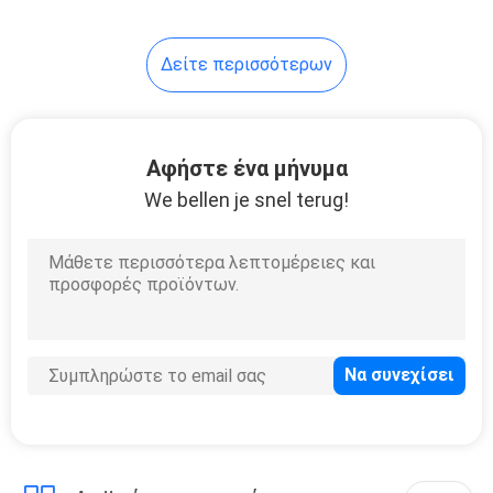
14
Δείτε περισσότερων
τρισδιάστατος
ανεμιστήρας
εκτυπωτών
Αφήστε ένα μήνυμα
We bellen je snel terug!
9
Αβούρτσιστος
ανεμιστήρας PC