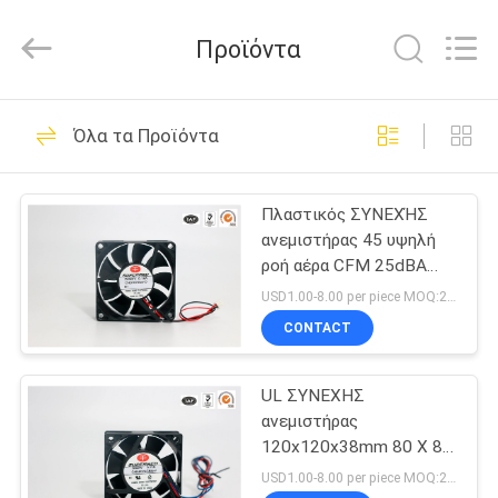
Cheng
Home
Electronics
Προϊόντα
Co.,Ltd.
All
Rights
Reserved.
ΣΠΊΤΙ
81
Όλα τα Προϊόντα
ΣΥΝΕΧΗΣ
ΠΡΟΪΌΝΤΑ
ανεμιστήρας
Πλαστικός ΣΥΝΕΧΉΣ
ανεμιστήρας 45 υψηλή
ΕΜΦΆΝΙΣΗ
ροή αέρα CFM 25dBA
VR
PBT χαμηλού θορύβου
USD1.00-8.00 per piece MOQ:2000 pcs
CONTACT
35
ΠΕΡΊΠΟΥ
Ανεμιστήρας
UL ΣΥΝΕΧΗΣ
ΕΜΕΊΣ
ανεμιστήρας
κεντρικών
120x120x38mm 80 X 80
ΓΎΡΟΣ
X 25mm για τη
USD1.00-8.00 per piece MOQ:2000 pcs
υπολογιστών